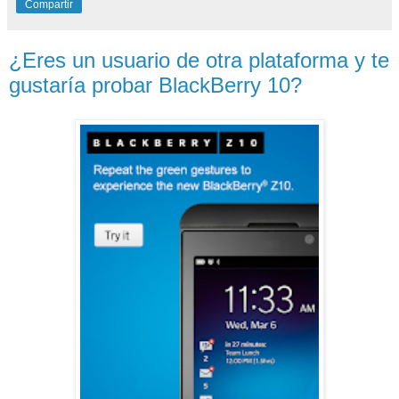
Compartir
¿Eres un usuario de otra plataforma y te
gustaría probar BlackBerry 10?