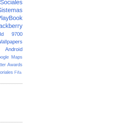
ciales
Sistemas
PlayBook
ackberry
old 9700
allpapers
Android
ogle Maps
tter Awards
oriales
Fifa