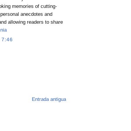
voking memories of cutting-
 personal anecdotes and
and allowing readers to share
inia
 7:46
Entrada antigua