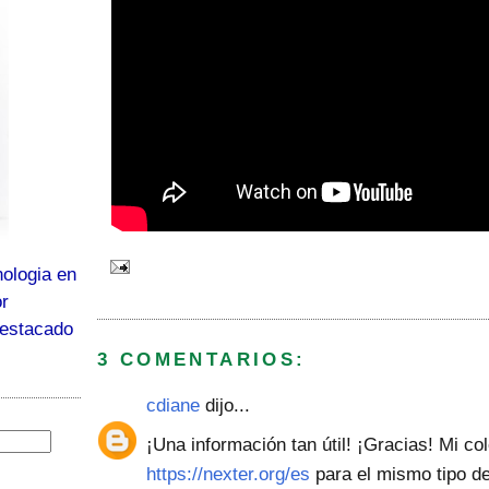
ologia en
or
destacado
3 COMENTARIOS:
cdiane
dijo...
¡Una información tan útil! ¡Gracias! Mi col
https://nexter.org/es
para el mismo tipo de