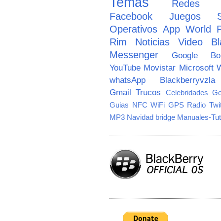
Temas
Redes So
Facebook
Juegos
Operativos
App World
Rim
Noticias
Video
Bl
Messenger
Google
B
YouTube
Movistar
Microsoft
W
whatsApp
Blackberryvzla
Gmail
Trucos
Celebridades
Go
Guias
NFC
WiFi
GPS
Radio
Twi
MP3
Navidad
bridge
Manuales-Tut