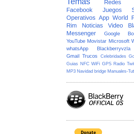
Temas
Redes So
Facebook
Juegos
Operativos
App World
Rim
Noticias
Video
Bl
Messenger
Google
B
YouTube
Movistar
Microsoft
W
whatsApp
Blackberryvzla
Gmail
Trucos
Celebridades
Go
Guias
NFC
WiFi
GPS
Radio
Twi
MP3
Navidad
bridge
Manuales-Tut