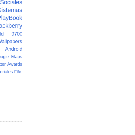
ciales
Sistemas
PlayBook
ackberry
old 9700
allpapers
Android
ogle Maps
tter Awards
oriales
Fifa