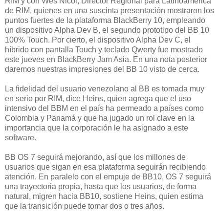
RIM y con Wes Nicol, Director Regional para Latinoamérica
de RIM, quienes en una suscinta presentación mostraron los
puntos fuertes de la plataforma BlackBerry 10, empleando
un dispositivo Alpha Dev B, el segundo prototipo del BB 10
100% Touch. Por cierto, el dispositivo Alpha Dev C, el
híbrido con pantalla Touch y teclado Qwerty fue mostrado
este jueves en BlackBerry Jam Asia. En una nota posterior
daremos nuestras impresiones del BB 10 visto de cerca.
La fidelidad del usuario venezolano al BB es tomada muy
en serio por RIM, dice Heins, quien agrega que el uso
intensivo del BBM en el país ha permeado a países como
Colombia y Panamá y que ha jugado un rol clave en la
importancia que la corporación le ha asignado a este
software.
BB OS 7 seguirá mejorando, así que los millones de
usuarios que sigan en esa plataforma seguirán recibiendo
atención. En paralelo con el empuje de BB10, OS 7 seguirá
una trayectoria propia, hasta que los usuarios, de forma
natural, migren hacia BB10, sostiene Heins, quien estima
que la transición puede tomar dos o tres años.