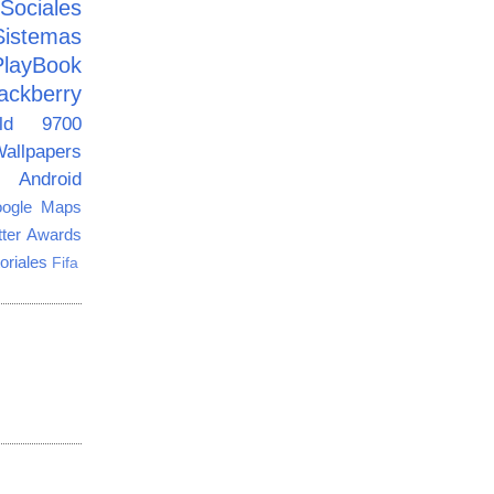
ciales
Sistemas
PlayBook
ackberry
old 9700
allpapers
Android
ogle Maps
tter Awards
oriales
Fifa