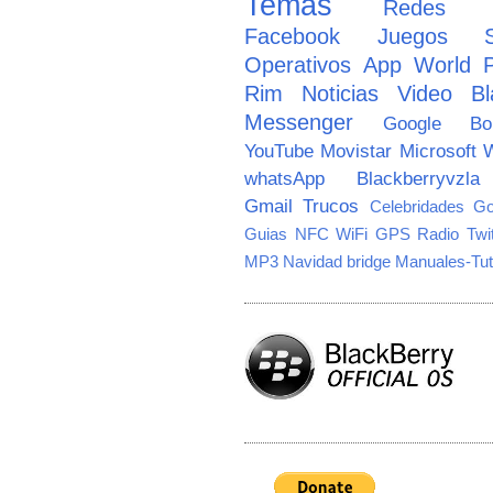
Temas
Redes So
Facebook
Juegos
Operativos
App World
Rim
Noticias
Video
Bl
Messenger
Google
B
YouTube
Movistar
Microsoft
W
whatsApp
Blackberryvzla
Gmail
Trucos
Celebridades
Go
Guias
NFC
WiFi
GPS
Radio
Twi
MP3
Navidad
bridge
Manuales-Tut