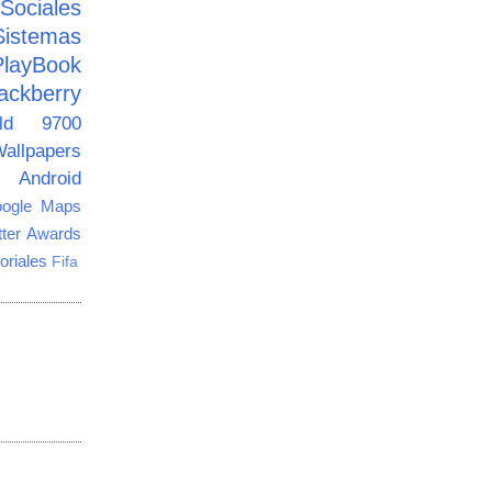
ciales
Sistemas
PlayBook
ackberry
old 9700
allpapers
Android
ogle Maps
tter Awards
oriales
Fifa