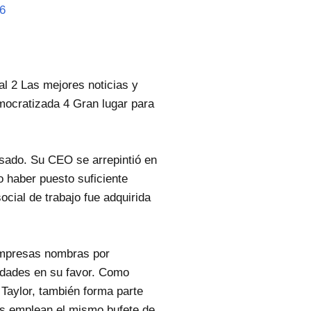
6
al 2 Las mejores noticias y
emocratizada 4 Gran lugar para
asado. Su CEO se arrepintió en
o haber puesto suficiente
ocial de trabajo fue adquirida
empresas nombras por
idades en su favor. Como
Taylor, también forma parte
as emplean el mismo bufete de