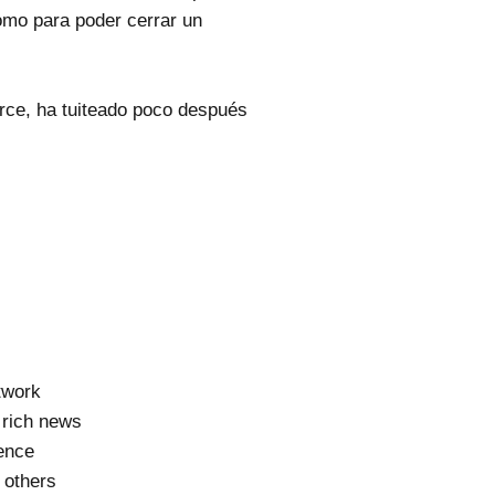
omo para poder cerrar un
force, ha tuiteado poco después
twork
t rich news
gence
 others