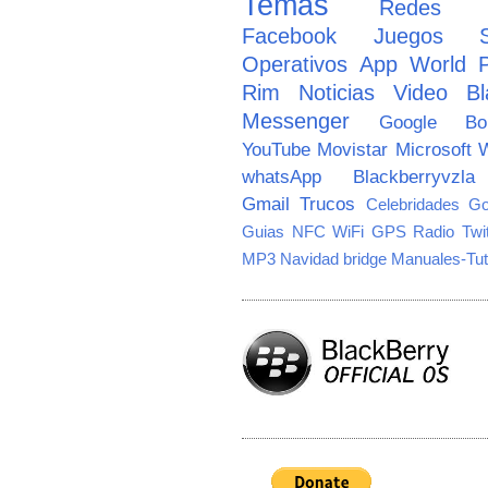
Temas
Redes So
Facebook
Juegos
Operativos
App World
Rim
Noticias
Video
Bl
Messenger
Google
B
YouTube
Movistar
Microsoft
W
whatsApp
Blackberryvzla
Gmail
Trucos
Celebridades
Go
Guias
NFC
WiFi
GPS
Radio
Twi
MP3
Navidad
bridge
Manuales-Tut