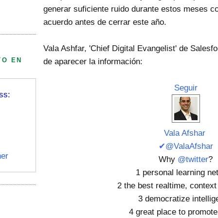
generar suficiente ruido durante estos meses c
acuerdo antes de cerrar este año.
Vala Ashfar, 'Chief Digital Evangelist' de Sales
TO EN
de aparecer la información:
Seguir
ss:
Vala Afshar
✔@ValaAfshar
er
Why
@twitter
?
1 personal learning ne
2 the best realtime, contex
3 democratize intelli
4 great place to promote