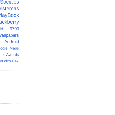
ciales
Sistemas
PlayBook
ackberry
old 9700
allpapers
Android
ogle Maps
tter Awards
oriales
Fifa