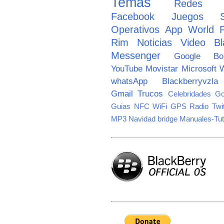
Temas
Redes So
Facebook
Juegos
Operativos
App World
Rim
Noticias
Video
Bl
Messenger
Google
B
YouTube
Movistar
Microsoft
W
whatsApp
Blackberryvzla
Gmail
Trucos
Celebridades
Go
Guias
NFC
WiFi
GPS
Radio
Twi
MP3
Navidad
bridge
Manuales-Tut