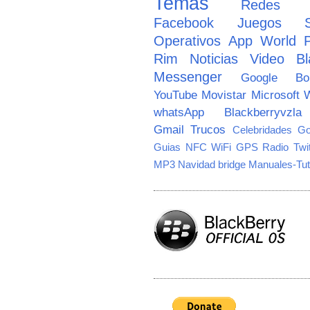
Temas
Redes So
Facebook
Juegos
Operativos
App World
Rim
Noticias
Video
Bl
Messenger
Google
B
YouTube
Movistar
Microsoft
W
whatsApp
Blackberryvzla
Gmail
Trucos
Celebridades
Go
Guias
NFC
WiFi
GPS
Radio
Twi
MP3
Navidad
bridge
Manuales-Tut