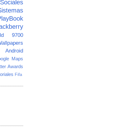
ciales
Sistemas
PlayBook
ackberry
old 9700
allpapers
Android
ogle Maps
tter Awards
oriales
Fifa