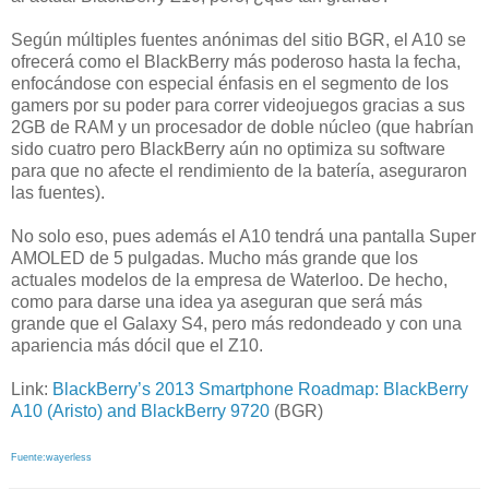
Según múltiples fuentes anónimas del sitio BGR, el A10 se
ofrecerá como el BlackBerry más poderoso hasta la fecha,
enfocándose con especial énfasis en el segmento de los
gamers por su poder para correr videojuegos gracias a sus
2GB de RAM y un procesador de doble núcleo (que habrían
sido cuatro pero BlackBerry aún no optimiza su software
para que no afecte el rendimiento de la batería, aseguraron
las fuentes).
No solo eso, pues además el A10 tendrá una pantalla Super
AMOLED de 5 pulgadas. Mucho más grande que los
actuales modelos de la empresa de Waterloo. De hecho,
como para darse una idea ya aseguran que será más
grande que el Galaxy S4, pero más redondeado y con una
apariencia más dócil que el Z10.
Link:
BlackBerry’s 2013 Smartphone Roadmap: BlackBerry
A10 (Aristo) and BlackBerry 9720
(BGR)
Fuente:wayerless