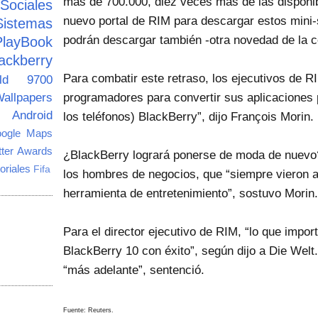
más de 700.000, diez veces más de las disponib
ciales
nuevo portal de RIM para descargar estos mini
Sistemas
podrán descargar también -otra novedad de la 
PlayBook
ackberry
Para combatir este retraso, los ejecutivos de R
old 9700
allpapers
programadores para convertir sus aplicaciones 
Android
los teléfonos) BlackBerry”, dijo François Morin.
ogle Maps
tter Awards
¿BlackBerry logrará ponerse de moda de nuevo?
oriales
Fifa
los hombres de negocios, que “siempre vieron 
herramienta de entretenimiento”, sostuvo Morin.
Para el director ejecutivo de RIM, “lo que impo
BlackBerry 10 con éxito”, según dijo a Die Welt
“más adelante”, sentenció.
Fuente: Reuters.