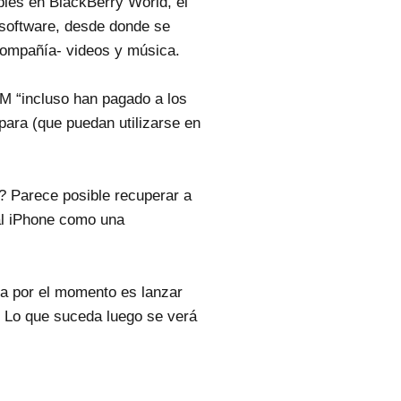
les en BlackBerry World, el
-software, desde donde se
compañía- videos y música.
IM “incluso han pagado a los
para (que puedan utilizarse en
 Parece posible recuperar a
al iPhone como una
rta por el momento es lanzar
. Lo que suceda luego se verá