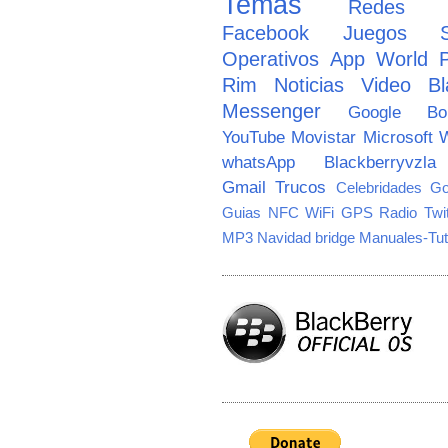
Temas
Redes So
Facebook
Juegos
Operativos
App World
Rim
Noticias
Video
Bl
Messenger
Google
B
YouTube
Movistar
Microsoft
W
whatsApp
Blackberryvzla
Gmail
Trucos
Celebridades
Go
Guias
NFC
WiFi
GPS
Radio
Twi
MP3
Navidad
bridge
Manuales-Tut