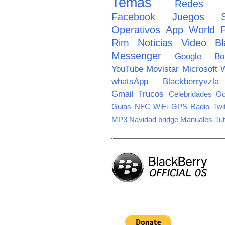
Temas
Redes So
Facebook
Juegos
Operativos
App World
Rim
Noticias
Video
Bl
Messenger
Google
B
YouTube
Movistar
Microsoft
W
whatsApp
Blackberryvzla
Gmail
Trucos
Celebridades
Go
Guias
NFC
WiFi
GPS
Radio
Twi
MP3
Navidad
bridge
Manuales-Tut