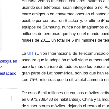
En casa vemos teléfonos celulares, salimos a l
usando sus teléfonos, sean inteligentes o no. 
entre amigos o en conversaciones en el banco 
posible por comprar un Blackerry, el último iPh
equipos de Samsung, nunca nos imaginamos que
millones de personas que hay en el mundo pued
finales de 2011, un total de 6 mil millones de te
La
UIT
(Unión Internacional de Telecomunicacio
asegura que la adopción móvil sigue aumentan
ologia en
pero lo más curioso de todo es que los países e
or
gran parte de Latinoamérica, son los que han r
destacado
con 75%, mientras que la cifra total aumentó e
De esos 6 mil millones de equipos móviles activ
en 6.973.738.433 de habitantes), China y la Ind
de suscriptores móviles, dejando el resto al mu