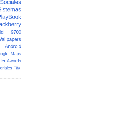
ciales
Sistemas
PlayBook
ackberry
old 9700
allpapers
Android
ogle Maps
tter Awards
oriales
Fifa