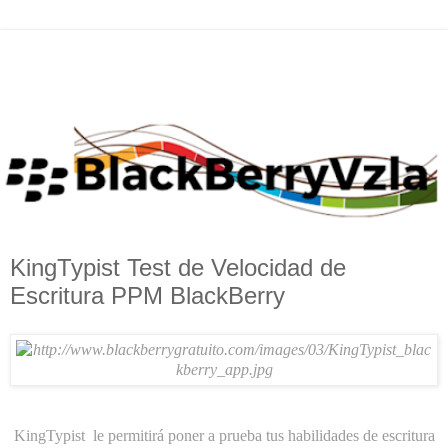
KingTypist Test de Velocidad de
Escritura PPM BlackBerry
KingTypist le permitirá poner a prueba tus habilidades de escritura