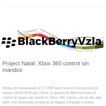
Project Natal: Xbox 360 control sin
mandos
Hemos de
remontarnos al E3 2009
para conocer la existencia de
manera oficial de
Project Natal
, la apuesta de Microsoft para el
control de juegos sin mando en Xbox 360. Ahora, casi un año más
tarde, esta interesante propuesta ha llegado a España y hemos