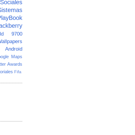
ciales
Sistemas
PlayBook
ackberry
old 9700
allpapers
Android
ogle Maps
tter Awards
oriales
Fifa