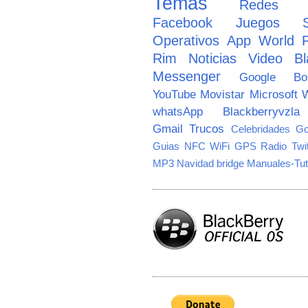
Temas
Redes So
Facebook
Juegos
Operativos
App World
Rim
Noticias
Video
Bl
Messenger
Google
B
YouTube
Movistar
Microsoft
W
whatsApp
Blackberryvzla
Gmail
Trucos
Celebridades
Go
Guias
NFC
WiFi
GPS
Radio
Twi
MP3
Navidad
bridge
Manuales-Tut