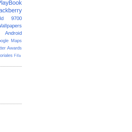
PlayBook
ackberry
old 9700
allpapers
Android
ogle Maps
tter Awards
oriales
Fifa