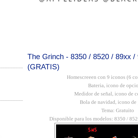
The Grinch - 8350 / 8520 / 89xx /
(GRATIS)
Homescreeen con 9 iconos (6 co
Bateria, icono de opci
Medidor de señal, icono de 
Bola de navidad, icono de 
Tema: Gratuito
Disponible para los modelos: 8350 / 852