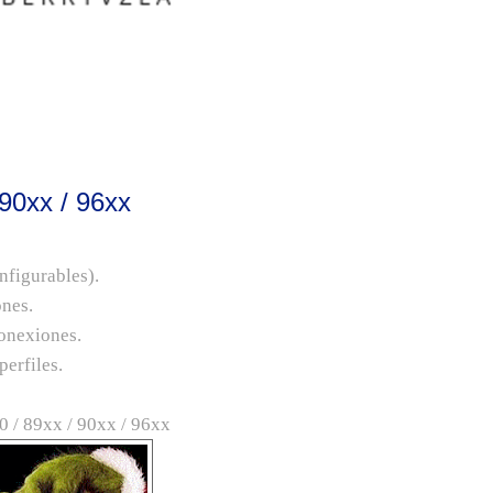
 90xx / 96xx
nfigurables).
ones.
conexiones.
perfiles.
0 / 89xx / 90xx / 96xx