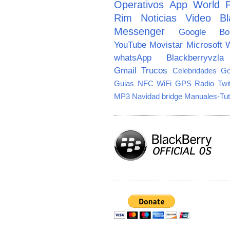
Operativos
App World
Rim
Noticias
Video
Bl
Messenger
Google
B
YouTube
Movistar
Microsoft
W
whatsApp
Blackberryvzla
Gmail
Trucos
Celebridades
Go
Guias
NFC
WiFi
GPS
Radio
Twi
MP3
Navidad
bridge
Manuales-Tut