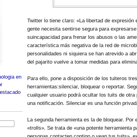
Twitter lo tiene claro: «La libertad de expresión
gente necesita sentirse segura para expresarse
suincapacidad para frenar los abusos o las ame
característica más negativa de la red de micro
personalidades ni siquiera se han atrevido a abr
del pajarito vuelve a tomar medidas para elimi
ologia en
Para ello, pone a disposición de los tuiteros tr
or
herramientas:silenciar, bloquear o reportar. Seg
destacado
cualquier usuario podrá ocultar los tuits de otra
una notificación. Silenciar es una función privad
La segunda herramienta es la de bloquear. Por 
«trolls». Se trata de «una potente herramienta p
personas contacten contigo o vean tus tuits», 