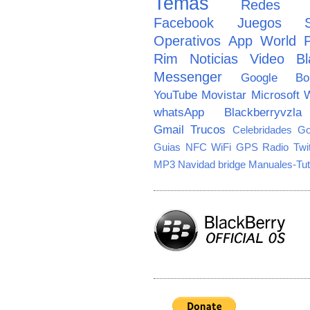
Temas
Redes So
Facebook
Juegos
Operativos
App World
Rim
Noticias
Video
Bl
Messenger
Google
B
YouTube
Movistar
Microsoft
W
whatsApp
Blackberryvzla
Gmail
Trucos
Celebridades
Go
Guias
NFC
WiFi
GPS
Radio
Twi
MP3
Navidad
bridge
Manuales-Tut