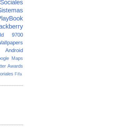
ciales
Sistemas
PlayBook
ackberry
old 9700
allpapers
Android
ogle Maps
tter Awards
oriales
Fifa