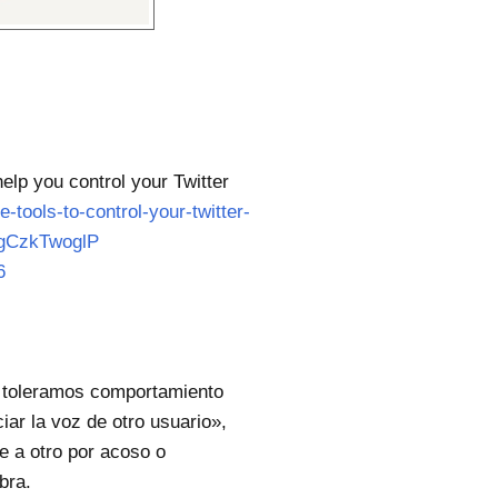
elp you control your Twitter
e-tools-to-control-your-twitter-
m/gCzkTwoglP
6
No toleramos comportamiento
ciar la voz de otro usuario»,
e a otro por acoso o
bra.