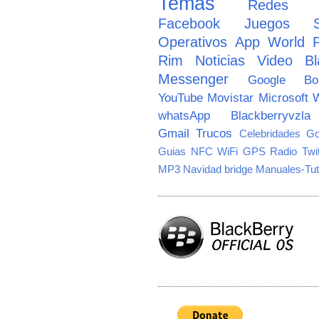
Temas
Redes So
Facebook
Juegos
Operativos
App World
Rim
Noticias
Video
Bl
Messenger
Google
B
YouTube
Movistar
Microsoft
W
whatsApp
Blackberryvzla
Gmail
Trucos
Celebridades
Go
Guias
NFC
WiFi
GPS
Radio
Twi
MP3
Navidad
bridge
Manuales-Tut