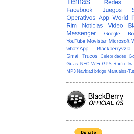
Temas
Redes So
Facebook
Juegos
Operativos
App World
Rim
Noticias
Video
Bl
Messenger
Google
B
YouTube
Movistar
Microsoft
W
whatsApp
Blackberryvzla
Gmail
Trucos
Celebridades
Go
Guias
NFC
WiFi
GPS
Radio
Twi
MP3
Navidad
bridge
Manuales-Tut