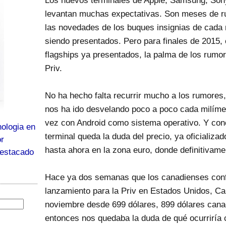
Los nuevos terminales de Apple, Samsung, Sony
levantan muchas expectativas. Son meses de r
las novedades de los buques insignias de cada
siendo presentados. Pero para finales de 2015, 
flagships ya presentados, la palma de los rumor
Priv.
No ha hecho falta recurrir mucho a los rumores
nos ha ido desvelando poco a poco cada milíme
vez con Android como sistema operativo. Y cono
ologia en
terminal queda la duda del precio, ya oficializa
or
hasta ahora en la zona euro, donde definitivame
destacado
Hace ya dos semanas que los canadienses conf
lanzamiento para la Priv en Estados Unidos, C
noviembre desde 699 dólares, 899 dólares canad
entonces nos quedaba la duda de qué ocurriría 