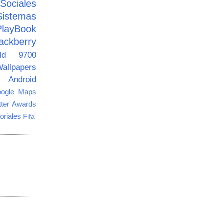
ciales
Sistemas
PlayBook
ackberry
old 9700
allpapers
Android
ogle Maps
tter Awards
oriales
Fifa