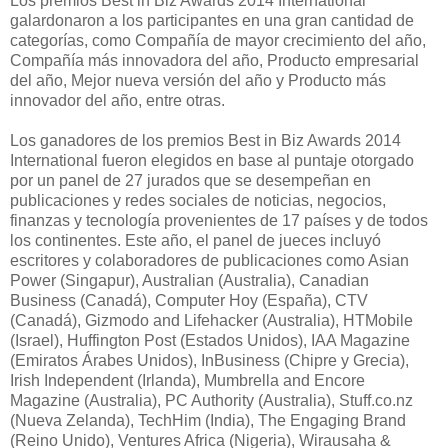
Los premios Best in Biz Awards 2014 International
galardonaron a los participantes en una gran cantidad de
categorías, como Compañía de mayor crecimiento del año,
Compañía más innovadora del año, Producto empresarial
del año, Mejor nueva versión del año y Producto más
innovador del año, entre otras.
Los ganadores de los premios Best in Biz Awards 2014
International fueron elegidos en base al puntaje otorgado
por un panel de 27 jurados que se desempeñan en
publicaciones y redes sociales de noticias, negocios,
finanzas y tecnología provenientes de 17 países y de todos
los continentes. Este año, el panel de jueces incluyó
escritores y colaboradores de publicaciones como Asian
Power (Singapur), Australian (Australia), Canadian
Business (Canadá), Computer Hoy (España), CTV
(Canadá), Gizmodo and Lifehacker (Australia), HTMobile
(Israel), Huffington Post (Estados Unidos), IAA Magazine
(Emiratos Árabes Unidos), InBusiness (Chipre y Grecia),
Irish Independent (Irlanda), Mumbrella and Encore
Magazine (Australia), PC Authority (Australia), Stuff.co.nz
(Nueva Zelanda), TechHim (India), The Engaging Brand
(Reino Unido), Ventures Africa (Nigeria), Wirausaha &