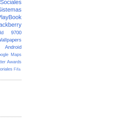
ciales
Sistemas
PlayBook
ackberry
old 9700
allpapers
Android
ogle Maps
tter Awards
oriales
Fifa