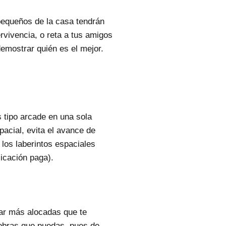
pequeños de la casa tendrán
rvivencia, o reta a tus amigos
demostrar quién es el mejor.
s tipo arcade en una sola
pacial, evita el avance de
 los laberintos espaciales
licación paga).
iar más alocadas que te
iobras que puedas, pues de