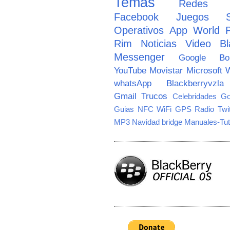
Temas
Redes So
Facebook
Juegos
Operativos
App World
Rim
Noticias
Video
Bl
Messenger
Google
B
YouTube
Movistar
Microsoft
W
whatsApp
Blackberryvzla
Gmail
Trucos
Celebridades
Go
Guias
NFC
WiFi
GPS
Radio
Twi
MP3
Navidad
bridge
Manuales-Tut