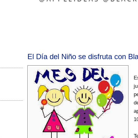
El Día del Niño se disfruta con Bl
E
j
p
d
a
1
T