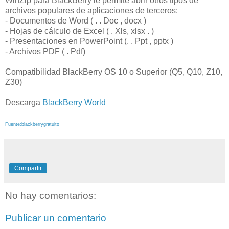
WinZip para BlackBerry le permite abrir otros tipos de
archivos populares de aplicaciones de terceros:
- Documentos de Word ( . . Doc , docx )
- Hojas de cálculo de Excel ( . Xls, xlsx . )
- Presentaciones en PowerPoint (. . Ppt , pptx )
- Archivos PDF ( . Pdf)
Compatibilidad BlackBerry OS 10 o Superior (Q5, Q10, Z10,
Z30)
Descarga
BlackBerry World
Fuente:blackberrygratuito
Compartir
No hay comentarios:
Publicar un comentario