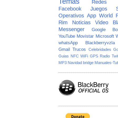
Temas
Redes So
Facebook
Juegos
Operativos
App World
Rim
Noticias
Video
Bl
Messenger
Google
B
YouTube
Movistar
Microsoft
W
whatsApp
Blackberryvzla
Gmail
Trucos
Celebridades
Go
Guias
NFC
WiFi
GPS
Radio
Twi
MP3
Navidad
bridge
Manuales-Tut