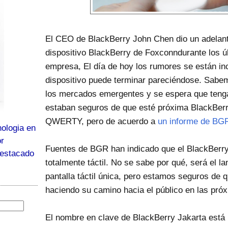
El CEO de BlackBerry John Chen dio un adelant
dispositivo BlackBerry de Foxconndurante los úl
empresa, El día de hoy los rumores se están in
dispositivo puede terminar pareciéndose. Sabe
los mercados emergentes y se espera que teng
estaban seguros de que esté próxima BlackBerry 
QWERTY, pero de acuerdo a
un informe de BG
ologia en
or
Fuentes de BGR han indicado que el BlackBerry 
destacado
totalmente táctil. No se sabe por qué, será el l
pantalla táctil única, pero estamos seguros de
haciendo su camino hacia el público en las pr
El nombre en clave de BlackBerry Jakarta está