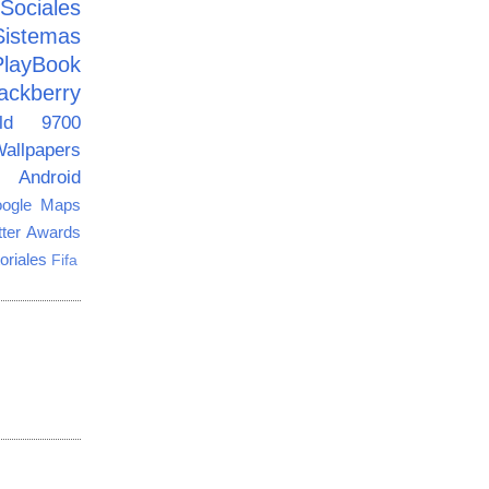
ciales
Sistemas
PlayBook
ackberry
old 9700
allpapers
Android
ogle Maps
tter Awards
oriales
Fifa