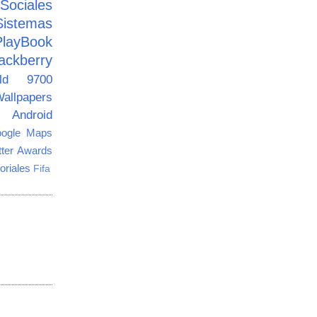
ciales
Sistemas
PlayBook
ackberry
old 9700
allpapers
Android
ogle Maps
tter Awards
oriales
Fifa