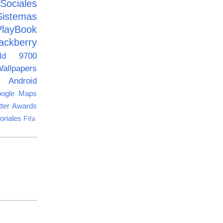
ciales
Sistemas
PlayBook
ackberry
old 9700
allpapers
Android
ogle Maps
tter Awards
oriales
Fifa