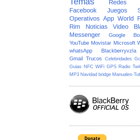
Temas
Redes So
Facebook
Juegos
Operativos
App World
Rim
Noticias
Video
Bl
Messenger
Google
B
YouTube
Movistar
Microsoft
W
whatsApp
Blackberryvzla
Gmail
Trucos
Celebridades
Go
Guias
NFC
WiFi
GPS
Radio
Twi
MP3
Navidad
bridge
Manuales-Tut