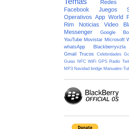
Temas
Redes So
Facebook
Juegos
Operativos
App World
Rim
Noticias
Video
Bl
Messenger
Google
B
YouTube
Movistar
Microsoft
W
whatsApp
Blackberryvzla
Gmail
Trucos
Celebridades
Go
Guias
NFC
WiFi
GPS
Radio
Twi
MP3
Navidad
bridge
Manuales-Tut