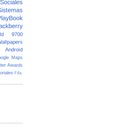
ciales
Sistemas
PlayBook
ackberry
old 9700
allpapers
Android
ogle Maps
tter Awards
oriales
Fifa