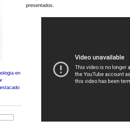
presentados.
ologia en
or
destacado