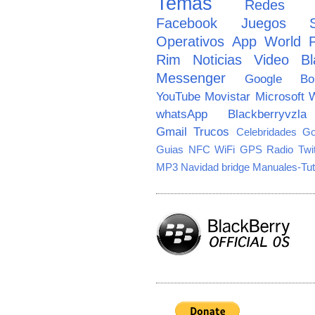
Temas
Redes So
Facebook
Juegos
Operativos
App World
Rim
Noticias
Video
Bl
Messenger
Google
B
YouTube
Movistar
Microsoft
W
whatsApp
Blackberryvzla
Gmail
Trucos
Celebridades
Go
Guias
NFC
WiFi
GPS
Radio
Twi
MP3
Navidad
bridge
Manuales-Tut