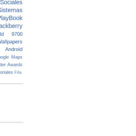
ciales
Sistemas
PlayBook
ackberry
old 9700
allpapers
Android
ogle Maps
tter Awards
oriales
Fifa