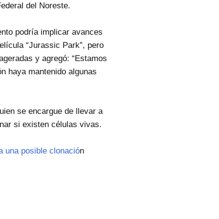
ederal del Noreste.
nto podría implicar avances
lícula “Jurassic Park”, pero
exageradas y agregó: “Estamos
ión haya mantenido algunas
ien se encargue de llevar a
ar si existen células vivas.
a una posible clonació
n