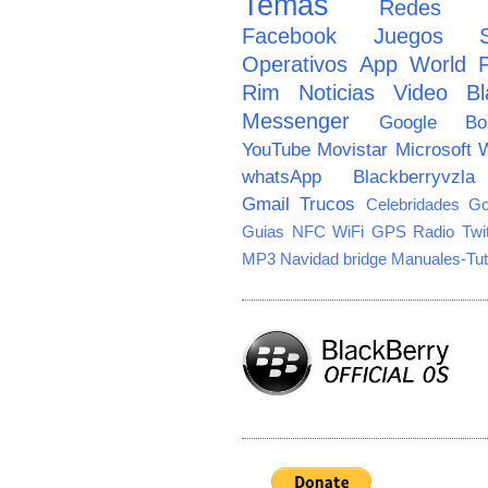
Temas
Redes So
Facebook
Juegos
Operativos
App World
Rim
Noticias
Video
Bl
Messenger
Google
B
YouTube
Movistar
Microsoft
W
whatsApp
Blackberryvzla
Gmail
Trucos
Celebridades
Go
Guias
NFC
WiFi
GPS
Radio
Twi
MP3
Navidad
bridge
Manuales-Tut