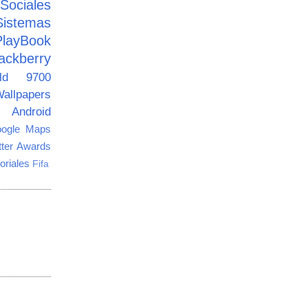
ciales
Sistemas
PlayBook
ackberry
old 9700
allpapers
Android
ogle Maps
tter Awards
oriales
Fifa