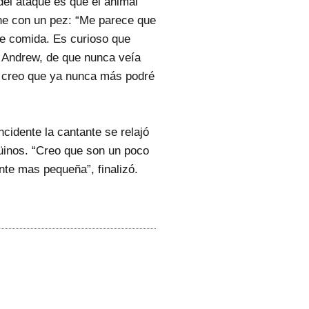
del ataque es que el animal
one con un pez: “Me parece que
le comida. Es curioso que
 Andrew, de que nunca veía
, creo que ya nunca más podré
ncidente la cantante se relajó
ngüinos. “Creo que son un poco
nte mas pequeña”, finalizó.