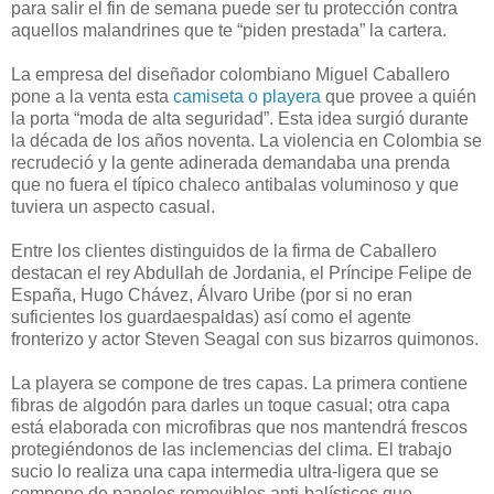
para salir el fin de semana puede ser tu protección contra
aquellos malandrines que te “piden prestada” la cartera.
La empresa del diseñador colombiano Miguel Caballero
pone a la venta esta
camiseta o playera
que provee a quién
la porta “moda de alta seguridad”. Esta idea surgió durante
la década de los años noventa. La violencia en Colombia se
recrudeció y la gente adinerada demandaba una prenda
que no fuera el típico chaleco antibalas voluminoso y que
tuviera un aspecto casual.
Entre los clientes distinguidos de la firma de Caballero
destacan el rey Abdullah de Jordania, el Príncipe Felipe de
España, Hugo Chávez, Álvaro Uribe (por si no eran
suficientes los guardaespaldas) así como el agente
fronterizo y actor Steven Seagal con sus bizarros quimonos.
La playera se compone de tres capas. La primera contiene
fibras de algodón para darles un toque casual; otra capa
está elaborada con microfibras que nos mantendrá frescos
protegiéndonos de las inclemencias del clima. El trabajo
sucio lo realiza una capa intermedia ultra-ligera que se
compone de paneles removibles anti-balísticos que