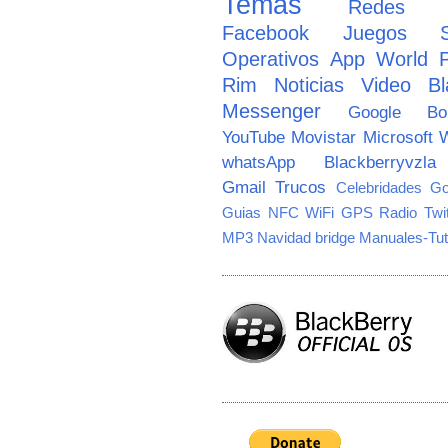
Temas
Redes So
Facebook
Juegos
Operativos
App World
Rim
Noticias
Video
Bl
Messenger
Google
B
YouTube
Movistar
Microsoft
W
whatsApp
Blackberryvzla
Gmail
Trucos
Celebridades
Go
Guias
NFC
WiFi
GPS
Radio
Twi
MP3
Navidad
bridge
Manuales-Tut