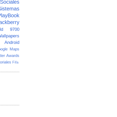
ciales
Sistemas
PlayBook
ackberry
old 9700
allpapers
Android
ogle Maps
tter Awards
oriales
Fifa