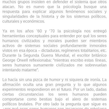
muchos grupos insisten en defender el sistema que otros
atacan. No es nuevo que la psicología busque una
respuesta para explicar algunos
fenómenos sociales
y
singularidades de la historia y de los sistemas políticos,
culturales y económicos.
Ya en los años ’60 y ’70 la psicología nos entregó
herramientas conceptuales para entender por qué los seres
humanos civilizados y morales pueden ser miembros
activos de sistemas sociales profundamente inmorales
vistos en esa época – dictaduras, regímenes totalitarios, etc.
Durante la Segunda Guerra Mundial, el escritor británico
George Orwell reflexionaba: “mientras escribo estas líneas,
seres humanos sumamente civilizados me sobrevuelan
intentando matarme”.
Lo hacía sin una pizca de humor y ni siquiera de ironía. La
afirmación oculta una gran pregunta y lo que algunos
experimentos respondieron en el futuro. Por un lado, dadas
ciertas circunstancias los seres humanos pueden
comportarse como bestias bajo el alero de sistemas
políticos brutales. Por otro lado la pregunta que sigue es
¿por qué esos seres humanos son incapaces de rebelarse