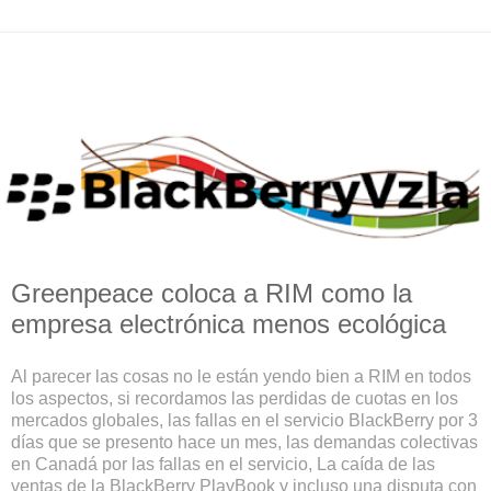
Greenpeace coloca a RIM como la
empresa electrónica menos ecológica
Al parecer las cosas no le están yendo bien a RIM en todos
los aspectos, si recordamos las perdidas de cuotas en los
mercados globales, las fallas en el servicio BlackBerry por 3
días que se presento hace un mes, las demandas colectivas
en Canadá por las fallas en el servicio, La caída de las
ventas de la BlackBerry PlayBook y incluso una disputa con