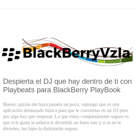
Despierta el DJ que hay dentro de ti con
Playbeats para BlackBerry PlayBook
Bueno, quizás me haya pasado un poco, supongo que es una
aplicación demasiado básica para que te conviertas en un DJ pero
por algo hay que empezar. Lo que estoy completamente seguro es
que si te gusta la música te divertirás un buen rato y si tu no te
diviertes, tus hijos la disfrutarán seguro.