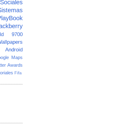
ciales
Sistemas
PlayBook
ackberry
old 9700
allpapers
Android
ogle Maps
tter Awards
oriales
Fifa