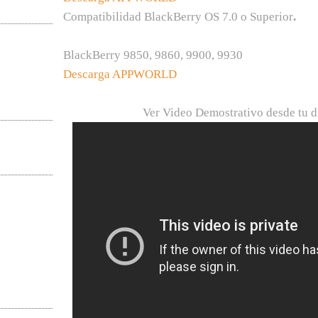
Compatibilidad BlackBerry OS 7.0 o Superior
.
Black
Berry
9850, 9860, 9900, 9930
Descarga
APPWORLD
Ver Video
Demostrativo desde tu d