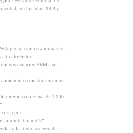
vegador Wikitude Mundial ha
umentada en los años 2009 y
 Wikipedia, cajeros automáticos,
 a tu alrededor
r nuevos usuarios BBM a su
d aumentada o mostrarlas en un
do interactivo de más de 1.000
”
e cerca por
estaurante tailandés”
ndas y las tiendas cerca de