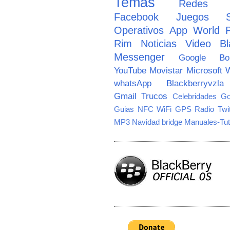
Temas
Redes So
Facebook
Juegos
Operativos
App World
Rim
Noticias
Video
Bl
Messenger
Google
B
YouTube
Movistar
Microsoft
W
whatsApp
Blackberryvzla
Gmail
Trucos
Celebridades
Go
Guias
NFC
WiFi
GPS
Radio
Twi
MP3
Navidad
bridge
Manuales-Tut