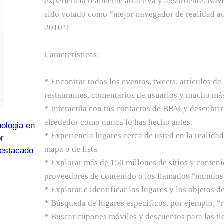
experiencia realmente atractiva y absorbente. Na
sido votado como “mejor navegador de realidad a
2010″!
Características:
* Encontrar todos los eventos, tweets, artículos de
restaurantes, comentarios de usuarios y mucho más
* Interactúa con tus contactos de BBM y descubri
alrededor como nunca lo has hecho antes.
ologia en
* Experiencia lugares cerca de usted en la realida
or
mapa o de lista
destacado
* Explorar más de 150 millones de sitios y conteni
proveedores de contenido o los llamados “mundos
* Explorar e identificar los lugares y los objetos d
* Búsqueda de lugares específicos, por ejemplo, “r
* Buscar cupones móviles y descuentos para las tie