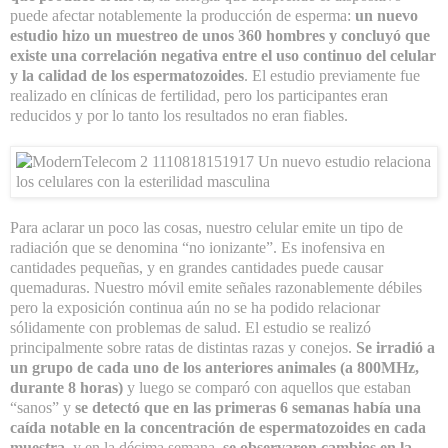
puede afectar notablemente la producción de esperma:
un nuevo
estudio hizo un muestreo de unos 360 hombres y concluyó que
existe una correlación negativa entre el uso continuo del celular
y la calidad de los espermatozoides
. El estudio previamente fue
realizado en clínicas de fertilidad, pero los participantes eran
reducidos y por lo tanto los resultados no eran fiables.
Para aclarar un poco las cosas, nuestro celular emite un tipo de
radiación que se denomina “no ionizante”. Es inofensiva en
cantidades pequeñas, y en grandes cantidades puede causar
quemaduras. Nuestro móvil emite señales razonablemente débiles
pero la exposición continua aún no se ha podido relacionar
sólidamente con problemas de salud. El estudio se realizó
principalmente sobre ratas de distintas razas y conejos.
Se irradió a
un grupo de cada uno de los anteriores animales (a 800MHz,
durante 8 horas)
y luego se comparó con aquellos que estaban
“sanos” y
se detectó que en las primeras 6 semanas había una
caída notable en la concentración de espermatozoides en cada
muestra
, y en la décima semana,
se observaron cambios en la