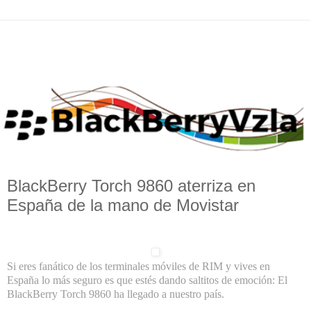
BlackBerry Torch 9860 aterriza en
España de la mano de Movistar
Si eres fanático de los terminales móviles de RIM y vives en
España lo más seguro es que estés dando saltitos de emoción: El
BlackBerry Torch 9860 ha llegado a nuestro país.