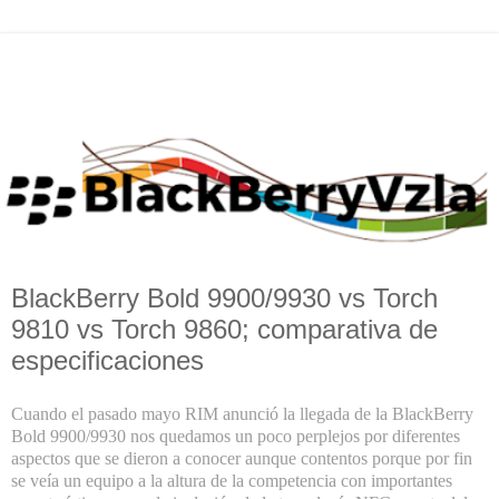
BlackBerry Bold 9900/9930 vs Torch
9810 vs Torch 9860; comparativa de
especificaciones
Cuando el pasado mayo RIM anunció la llegada de la BlackBerry
Bold 9900/9930 nos quedamos un poco perplejos por diferentes
aspectos que se dieron a conocer aunque contentos porque por fin
se veía un equipo a la altura de la competencia con importantes