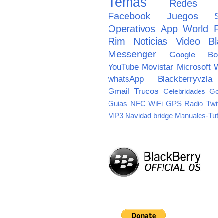
Temas
Redes So
Facebook
Juegos
Operativos
App World
Rim
Noticias
Video
Bl
Messenger
Google
B
YouTube
Movistar
Microsoft
W
whatsApp
Blackberryvzla
Gmail
Trucos
Celebridades
Go
Guias
NFC
WiFi
GPS
Radio
Twi
MP3
Navidad
bridge
Manuales-Tut