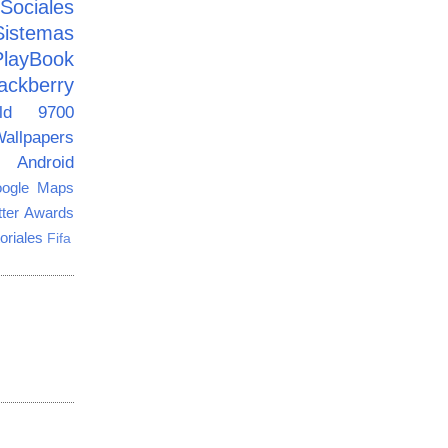
ciales
Sistemas
PlayBook
ackberry
old 9700
allpapers
Android
ogle Maps
tter Awards
oriales
Fifa