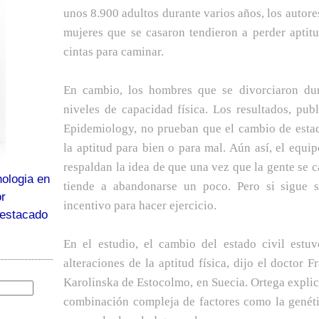
unos 8.900 adultos durante varios años, los autore
mujeres que se casaron tendieron a perder aptitu
cintas para caminar.
En cambio, los hombres que se divorciaron dur
niveles de capacidad física. Los resultados, pu
Epidemiology, no prueban que el cambio de estad
la aptitud para bien o para mal. Aún así, el equi
respaldan la idea de que una vez que la gente se ca
ologia en
tiende a abandonarse un poco. Pero si sigue so
or
incentivo para hacer ejercicio.
destacado
En el estudio, el cambio del estado civil estu
alteraciones de la aptitud física, dijo el doctor F
Karolinska de Estocolmo, en Suecia. Ortega explic
combinación compleja de factores como la genétic