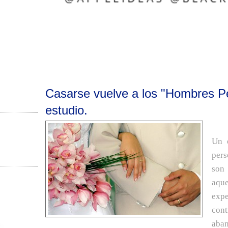
Casarse vuelve a los "Hombres P
estudio.
Un 
pers
son
aque
exp
con
aban