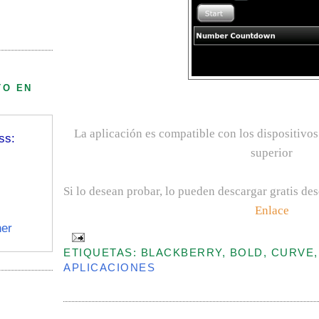
TO EN
La aplicación es compatible con los dispositivos
ss:
superior
Si lo desean probar, lo pueden descargar gratis de
Enlace
er
ETIQUETAS: BLACKBERRY, BOLD, CURVE,
APLICACIONES