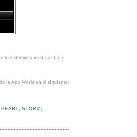
 con sistemas operativos 6.0 y
sde la App World en el siguiente:
 PEARL, STORM,