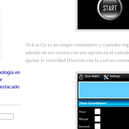
Tick-n-Go es un simple cronómetro y contador regr
además de eso cuenta con una opción en el contad
ajustar la velocidad (Función con la cual no cuent
ologia en
or
destacado