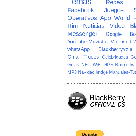
Temas
Redes So
Facebook
Juegos
Operativos
App World
Rim
Noticias
Video
Bl
Messenger
Google
B
YouTube
Movistar
Microsoft
W
whatsApp
Blackberryvzla
Gmail
Trucos
Celebridades
Go
Guias
NFC
WiFi
GPS
Radio
Twi
MP3
Navidad
bridge
Manuales-Tut