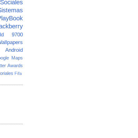
ciales
Sistemas
PlayBook
ackberry
old 9700
allpapers
Android
ogle Maps
tter Awards
oriales
Fifa