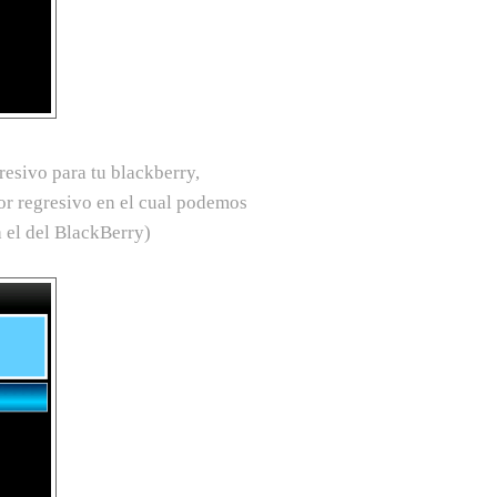
esivo para tu blackberry,
or regresivo en el cual podemos
a el del BlackBerry)