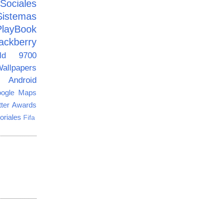
ciales
Sistemas
PlayBook
ackberry
old 9700
allpapers
Android
ogle Maps
tter Awards
oriales
Fifa