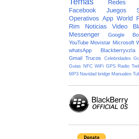
Temas
Redes So
Facebook
Juegos
Operativos
App World
Rim
Noticias
Video
Bl
Messenger
Google
B
YouTube
Movistar
Microsoft
W
whatsApp
Blackberryvzla
Gmail
Trucos
Celebridades
Go
Guias
NFC
WiFi
GPS
Radio
Twi
MP3
Navidad
bridge
Manuales-Tut