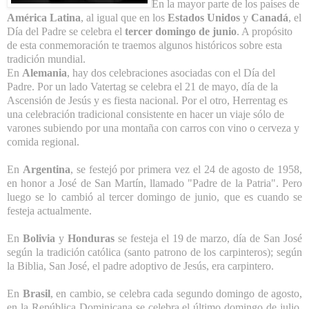
En la mayor parte de los países de
América Latina
, al igual que en los
Estados Unidos
y
Canadá
, el
Día del Padre se celebra el
tercer domingo de junio
. A propósito
de esta conmemoración te traemos algunos históricos sobre esta
tradición mundial.
En
Alemania
, hay dos celebraciones asociadas con el Día del
Padre. Por un lado Vatertag se celebra el 21 de mayo, día de la
Ascensión de Jesús y es fiesta nacional. Por el otro, Herrentag es
una celebración tradicional consistente en hacer un viaje sólo de
varones subiendo por una montaña con carros con vino o cerveza y
comida regional.
En
Argentina
, se festejó por primera vez el 24 de agosto de 1958,
en honor a José de San Martín, llamado "Padre de la Patria". Pero
luego se lo cambió al tercer domingo de junio, que es cuando se
festeja actualmente.
En
Bolivia
y
Honduras
se festeja el 19 de marzo, día de San José
según la tradición católica (santo patrono de los carpinteros); según
la Biblia, San José, el padre adoptivo de Jesús, era carpintero.
En
Brasil
, en cambio, se celebra cada segundo domingo de agosto,
en la República Dominicana se celebra el último domingo de julio,