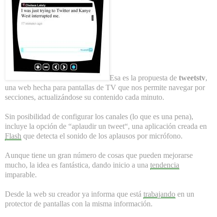
Esa es la propuesta de
tweetstv
,
una web hecha para pantallas de TV que nos permite navegar por
secciones, actualizándose su contenido cada minuto.
Sin posibilidad de configurar los canales (lo que es una pena),
incluye la opción de “
aplaudir un tweet
“, una aplicación creada en
Flash
que detecta el sonido de los aplausos por micrófono.
Aunque tiene un gran número de cosas que pueden mejorarse
mucho, la idea es fantástica, dando inicio a una
tendencia
imparable.
Desde la web su creador ya informa que está
trabajando
en un
protector de pantallas con la misma información.