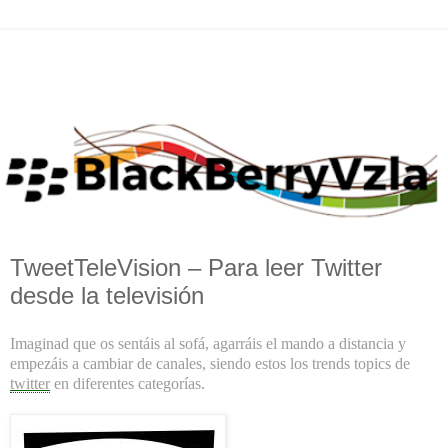
TweetTeleVision – Para leer Twitter
desde la televisión
Imaginad que os sentáis al sofá, agarráis el mando a distancia y
empezáis a cambiar de canales, siendo estos los trends topics de
twitter
en diferentes categorías.