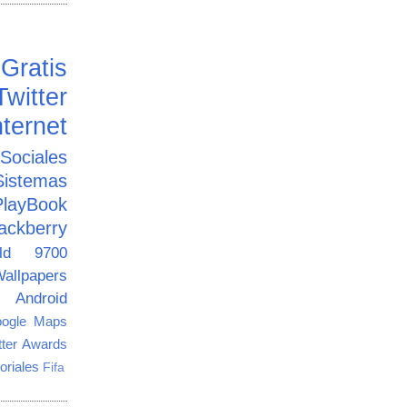
Gratis
Twitter
ternet
ciales
Sistemas
PlayBook
ackberry
old 9700
allpapers
Android
ogle Maps
tter Awards
oriales
Fifa