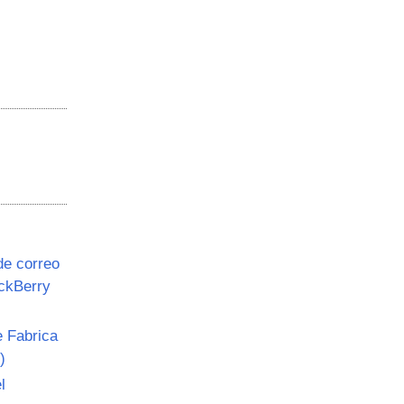
de correo
ackBerry
 Fabrica
)
l