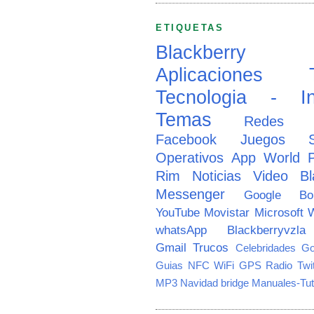
ETIQUETAS
Blackberry
Aplicaciones
Tecnologia - In
Temas
Redes So
Facebook
Juegos
Operativos
App World
Rim
Noticias
Video
Bl
Messenger
Google
B
YouTube
Movistar
Microsoft
W
whatsApp
Blackberryvzla
Gmail
Trucos
Celebridades
Go
Guias
NFC
WiFi
GPS
Radio
Twi
MP3
Navidad
bridge
Manuales-Tut