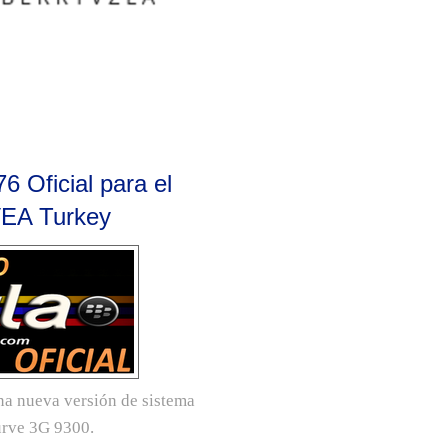
6 Oficial para el
VEA Turkey
na nueva versión de sistema
urve 3G 9300.