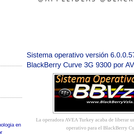
Sistema operativo versión 6.0.0.57
BlackBerry Curve 3G 9300 por A
La operadora AVEA Turkey acaba de liberar u
ologia en
operativo para el BlackBerry C
or