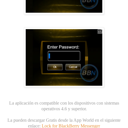
La aplicación es compatible con los dispositivos con sistemas
operativos 4.6 y superior.
La pueden descargar Gratis desde la App World en el siguiente
enlace:
Lock for BlackBerry Messenger