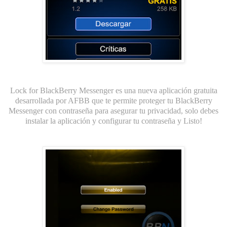
Lock for BlackBerry Messenger es una nueva aplicación gratuita
desarrollada por
AFBB
que te permite proteger tu BlackBerry
Messenger con contraseña para asegurar tu privacidad, solo debes
instalar la aplicación y configurar tu contraseña y Listo!