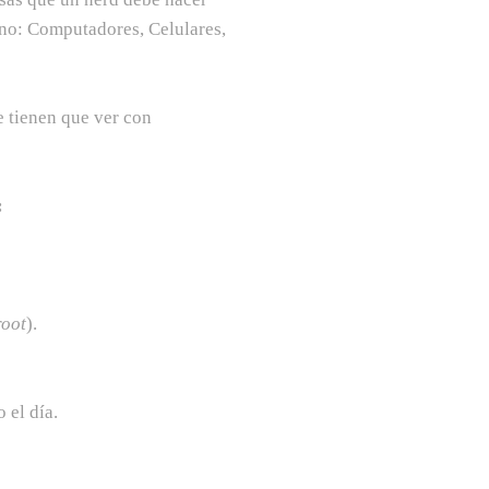
uno: Computadores, Celulares,
e tienen que ver con
:
root
).
 el día.