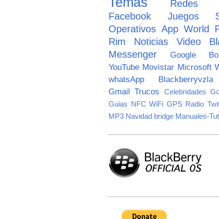
Temas
Redes So
Facebook
Juegos
Operativos
App World
Rim
Noticias
Video
Bl
Messenger
Google
B
YouTube
Movistar
Microsoft
W
whatsApp
Blackberryvzla
Gmail
Trucos
Celebridades
Go
Guias
NFC
WiFi
GPS
Radio
Twi
MP3
Navidad
bridge
Manuales-Tut