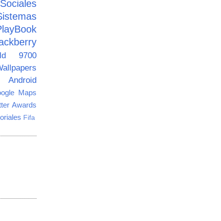
ciales
Sistemas
PlayBook
ackberry
old 9700
allpapers
Android
ogle Maps
tter Awards
oriales
Fifa