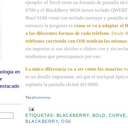
ejemplo: el Torch tiene un formato de pantalla tá
9700 y el BlackBerry 9650 tienen teclado QWERTY
Pearl 9100 viene con teclado suretype y pantalla m
entonces la pregunta es
cómo se va a adaptar el B
a las diferentes formas de cada teléfono
. Desde 
teléfonos corriendo con OS6 tendrán las mismas 
sin importar si son táctiles o sliders con y sin te
tendremos que preocuparnos por eso.
La única diferencia va a ser cómo los usuarios v
ologia en
es un detalle importante, así que el trackpad ópti
or
suplanta la pantalla táctiol del 9800.
destacado
Vía
phonescoop
ETIQUETAS: BLACKBERRY, BOLD, CURVE,
BLACKBERRY
,
OS6