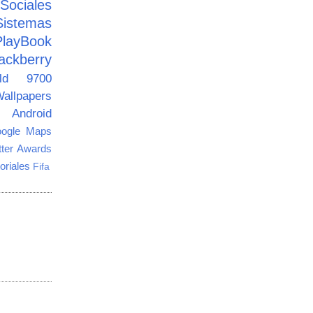
ciales
Sistemas
PlayBook
ackberry
old 9700
allpapers
Android
ogle Maps
tter Awards
oriales
Fifa