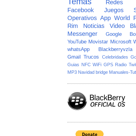
Temas
Redes So
Facebook
Juegos
Operativos
App World
Rim
Noticias
Video
Bl
Messenger
Google
B
YouTube
Movistar
Microsoft
W
whatsApp
Blackberryvzla
Gmail
Trucos
Celebridades
Go
Guias
NFC
WiFi
GPS
Radio
Twi
MP3
Navidad
bridge
Manuales-Tut