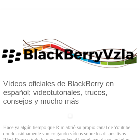
Vídeos oficiales de BlackBerry en
español; videotutoriales, trucos,
consejos y mucho más
Hace ya algún tiempo que Rim abrió su propio canal de Youtube
donde asiduamente van colgando vídeos sobre los dispositivos
BlackBerry y todo lo que los rodea. Al comienzo de su andadura