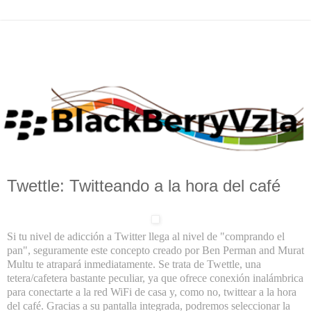
Twettle: Twitteando a la hora del café
Si tu nivel de adicción a Twitter llega al nivel de "comprando el
pan", seguramente este concepto creado por Ben Perman and Murat
Multu te atrapará inmediatamente. Se trata de Twettle, una
tetera/cafetera bastante peculiar, ya que ofrece conexión inalámbrica
para conectarte a la red WiFi de casa y, como no, twittear a la hora
del café. Gracias a su pantalla integrada, podremos seleccionar la