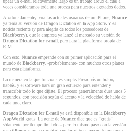
tipear un e-mail relativamente largo es un trabajo arduo el cual a
veces consideramos toda una proeza para nuestros agotados dedos.
Afortunadamente, para los actuales usuarios de un
iPhone
,
Nuance
ya tenía su versión de Dragon Dictation en la
App Store
. Y es
noticia reciente (y para alegría de todos los poseedores de
Blackberry
), que la empresa ya lanzó al mercado su versión de
Dragon Dictation for e-mail
, pero para la plataforma propia de
RIM
.
Con esto,
Nuance
emprende con su primer aplicación para el
mundo de
Blackberry
, -probablemente- con muchos otros planes
para esta plataforma.
La manera en la que funciona es simple: Presionás un botón,
hablás, y el software hará un gran esfuerzo para entender y
transcribir todo lo que dijiste. El proceso generalmente dura unos 5
segundos, con precisión según el acento y la velocidad de habla de
cada uno, claro.
Dragon Dictation
for E-mail
ya está disponible en la
Blackberry
AppWorld
gratis. La gente de
Nuance
dice que es “gratis”
sólamente por tiempo limitado – pero lo mismo pasó con la versión
para
iPhone
, y no ha cambiado en los últimos meses, lo que nos da