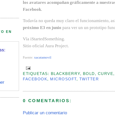
los avatares acompañan gráficamente a nuestras
Facebook
.
Todavía no queda muy claro el funcionamiento, as
próximo E3 en junio
para ver un un prototipo func
TO EN
Vía
iStartedSomething
.
Sitio oficial
Aura Project
.
ss:
Fuente:
xacatamovil
ETIQUETAS: BLACKBERRY, BOLD, CURVE,
FACEBOOK
,
MICROSOFT
,
TWITTER
er
0 COMENTARIOS:
Publicar un comentario