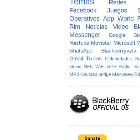
Temas
Redes So
Facebook
Juegos
Operativos
App World
Rim
Noticias
Video
Bl
Messenger
Google
B
YouTube
Movistar
Microsoft
W
whatsApp
Blackberryvzla
Gmail
Trucos
Celebridades
Go
Guias
NFC
WiFi
GPS
Radio
Twi
MP3
Navidad
bridge
Manuales-Tut