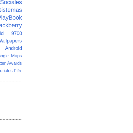
ciales
Sistemas
PlayBook
ackberry
old 9700
allpapers
Android
ogle Maps
tter Awards
oriales
Fifa