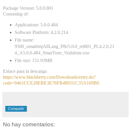
Package Version: 5.0.0.801
Consisting of:
Applications: 5.0.0.484
Software Platform: 4.2.0.214
File name:
9500_omadrmjAllLang_PBr5.0.0_rel801_PL4.2.0.21
4_A5.0.0.484_SmarTone_Vodafone.exe
File size: 151.93MB
Enlace para la descarga:
https://www.blackberry.com/Downloads/entry.do?
code=9461CCE28EBE3E76FB4B931C35A169B0
Compartir
No hay comentarios: